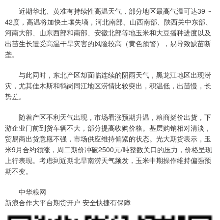
近期华北、黄准有持续性高温天气，部分地区最高气温可达39 ~
42度，高温将加快土壤失墒，河北南部、山西南部、陕西关中东部、
河南大部、山东西部和南部、安徽北部等地玉米和大豆播种进度以及
出苗生长遭受高温干旱灾害的风险较高（黄色预警），易导致缺苗断
垄。
与此同时，东北产区却面临连续的阴雨天气，黑龙江地区出现涝
灾，尤其佳木斯和鹤岗同江地区涝情比较突出，积温低，出苗慢，长
势差。
随着产区不利天气出现，市场看涨预期升温，粮商挺价出货，下
游企业门前到货车辆不大，部分提高收购价格。基层购销相对清淡，
贸易商出货意愿不强，市场供应维持偏紧的状态。光大期货表示，玉
米9月合约领涨，周二期价冲破2500元/吨整数关口的压力，价格呈现
上行表现。考虑到近期北旱南涝天气频发，玉米中期操作维持偏强预
期不变。
中华粮网
新浪合作大平台期货开户 安全快捷有保障