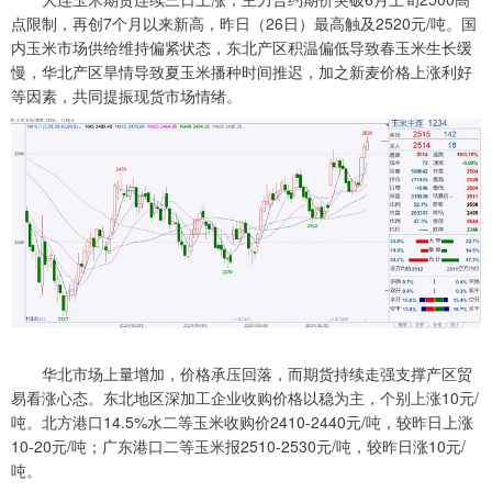
点限制，再创7个月以来新高，昨日（26日）最高触及2520元/吨。国
内玉米市场供给维持偏紧状态，东北产区积温偏低导致春玉米生长缓
慢，华北产区旱情导致夏玉米播种时间推迟，加之新麦价格上涨利好
等因素，共同提振现货市场情绪。
华北市场上量增加，价格承压回落，而期货持续走强支撑产区贸
易看涨心态。东北地区深加工企业收购价格以稳为主，个别上涨10元/
吨。北方港口14.5%水二等玉米收购价2410-2440元/吨，较昨日上涨
10-20元/吨；广东港口二等玉米报2510-2530元/吨，较昨日涨10元/
吨。